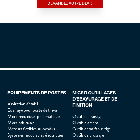
DEMANDEZ VOTRE DEVIS
Civilité
*
Nom :
*
Prénom :
*
EQUIPEMENTS DE POSTES
MICRO OUTILLAGES
D'EBAVURAGE ET DE
Fonction :
*
Aspiration d'établi
FINITION
Éclairage pour poste de travail
Micro meuleuses pneumatiques
Outils de fraisage
Micro sableuses
Outils diamant
Entreprise :
*
Moteurs flexibles suspendus
Outils abrasifs sur tige
Systèmes modulables électriques
Outils de brossage