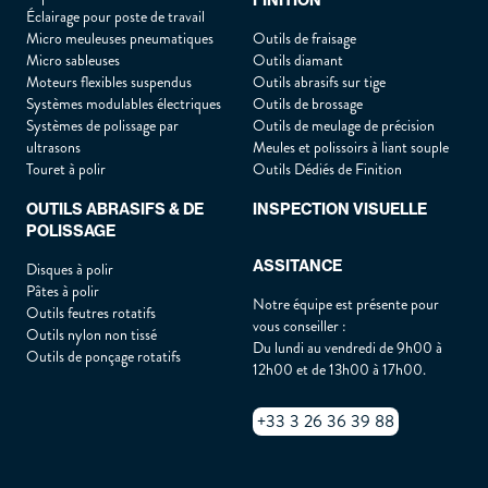
FINITION
Éclairage pour poste de travail
Micro meuleuses pneumatiques
Outils de fraisage
Micro sableuses
Outils diamant
Moteurs flexibles suspendus
Outils abrasifs sur tige
Systèmes modulables électriques
Outils de brossage
Systèmes de polissage par
Outils de meulage de précision
ultrasons
Meules et polissoirs à liant souple
Touret à polir
Outils Dédiés de Finition
OUTILS ABRASIFS & DE
INSPECTION VISUELLE
POLISSAGE
ASSITANCE
Disques à polir
Pâtes à polir
Notre équipe est présente pour
Outils feutres rotatifs
vous conseiller :
Outils nylon non tissé
Du lundi au vendredi de 9h00 à
Outils de ponçage rotatifs
12h00 et de 13h00 à 17h00.
+33 3 26 36 39 88
LA SOCIÉTÉ